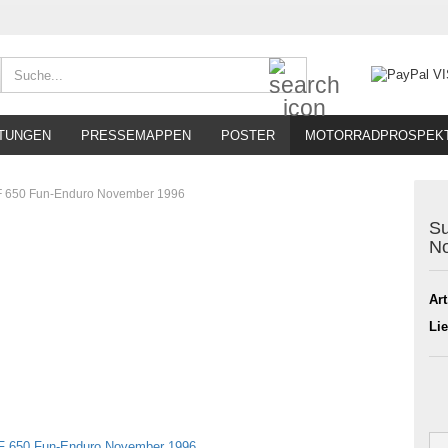
Suche...
TUNGEN
PRESSEMAPPEN
POSTER
MOTORRADPROSPEK
F 650 Fun-Enduro November 1996
Su
N
Art
Lie