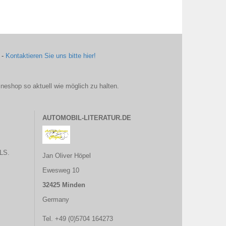
 -
Kontaktieren Sie uns bitte hier!
ineshop so aktuell wie möglich zu halten.
AUTOMOBIL-LITERATUR.DE
LS.
Jan Oliver Höpel
Ewesweg 10
32425 Minden
Germany
Tel. +49 (0)5704 164273