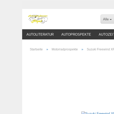
Alle
AUTOLITERATUR
AUTOPROSPEKTE
AUTOZEI
»
»
Startseite
Motorradprospekte
Suzuki Freewind X