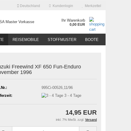
Deutschland
Kundenlogin
Merkzettel
Ihr Warenkorb
0,00 EUR
TE
REISEMOBILE
STOFFMUSTER
BOOTE
zuki Freewind XF 650 Fun-Enduro
ovember 1996
.Nr.:
995Ci-00526,11/96
ferzeit:
3 - 4 Tage
14,95 EUR
inkl. 7% MwSt. zzgl.
Versand