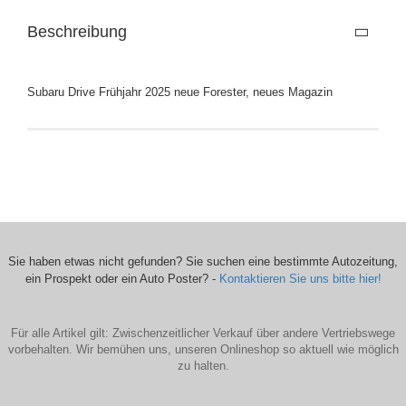
Beschreibung
Subaru Drive Frühjahr 2025 neue Forester, neues Magazin
Sie haben etwas nicht gefunden? Sie suchen eine bestimmte Autozeitung,
ein Prospekt oder ein Auto Poster? -
Kontaktieren Sie uns bitte hier!
Für alle Artikel gilt: Zwischenzeitlicher Verkauf über andere Vertriebswege
vorbehalten. Wir bemühen uns, unseren Onlineshop so aktuell wie möglich
zu halten.