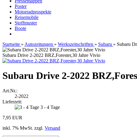
Pressemappen
Poster
Motorradprospekte
Reisemobile
Stoffmuster
Boote
Startseite
»
Autozeitungen
»
Werkszeitschriften
»
Subaru
»
Subaru Dr
Subaru Drive 2-2022 BRZ,Forester,30 Jahre Vivio
Subaru Drive 2-2022 BRZ,Forest
Art.Nr.:
2-2022
Lieferzeit:
3 - 4 Tage
7,95 EUR
inkl. 7% MwSt. zzgl.
Versand