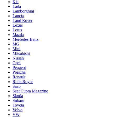
Kia
Lada
Lamborghini
Lancia
Land Rover
Lexus
Lotus
Mazda
Mercedes-Benz
MG
Mini
Mitsubishi
Nissan
Opel
Peugeot
Porsche
Renault
Rolls-Royce
Saab
Seat Cupra Magazine
Skoda
Subaru
Toyota
Volvo
VW