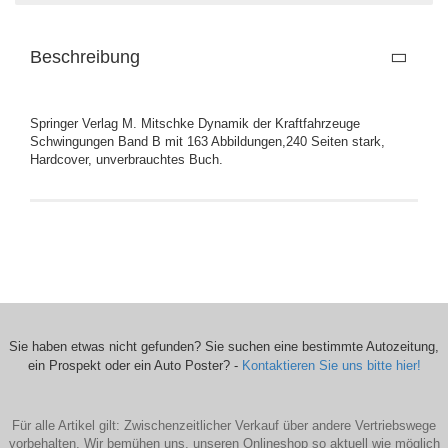
Beschreibung
Springer Verlag M. Mitschke Dynamik der Kraftfahrzeuge
Schwingungen Band B mit 163 Abbildungen,240 Seiten stark,
Hardcover, unverbrauchtes Buch.
Sie haben etwas nicht gefunden? Sie suchen eine bestimmte Autozeitung,
ein Prospekt oder ein Auto Poster? -
Kontaktieren Sie uns bitte hier!
Für alle Artikel gilt: Zwischenzeitlicher Verkauf über andere Vertriebswege
vorbehalten. Wir bemühen uns, unseren Onlineshop so aktuell wie möglich