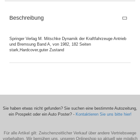
Beschreibung
Springer Verlag M. Mitschke Dynamik der Kraftfahrzeuge Antrieb
und Bremsung Band A, von 1982, 182 Seiten
stark,Hardcover,guter Zustand
Sie haben etwas nicht gefunden? Sie suchen eine bestimmte Autozeitung,
ein Prospekt oder ein Auto Poster? -
Kontaktieren Sie uns bitte hier!
Für alle Artikel gilt: Zwischenzeitlicher Verkauf über andere Vertriebswege
vorbehalten. Wir bemühen uns, unseren Onlineshop so aktuell wie möglich