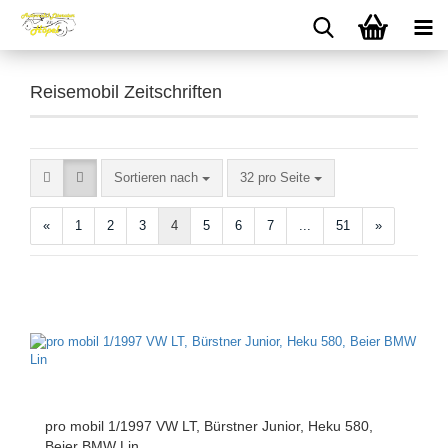
Reisemobil Zeitschriften
Sortieren nach
pro Seite
Sortieren nach
32 pro Seite
«
1
2
3
4
5
6
7
...
51
»
pro mobil 1/1997 VW LT, Bürstner Junior, Heku 580,
Beier BMW Lin