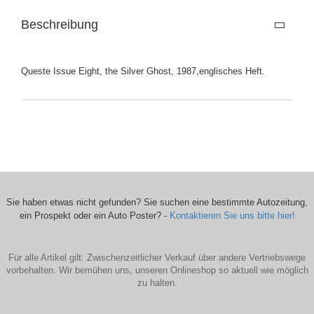
Beschreibung
Queste Issue Eight, the Silver Ghost, 1987,englisches Heft.
Sie haben etwas nicht gefunden? Sie suchen eine bestimmte Autozeitung,
ein Prospekt oder ein Auto Poster? -
Kontaktieren Sie uns bitte hier!
Für alle Artikel gilt: Zwischenzeitlicher Verkauf über andere Vertriebswege
vorbehalten. Wir bemühen uns, unseren Onlineshop so aktuell wie möglich
zu halten.