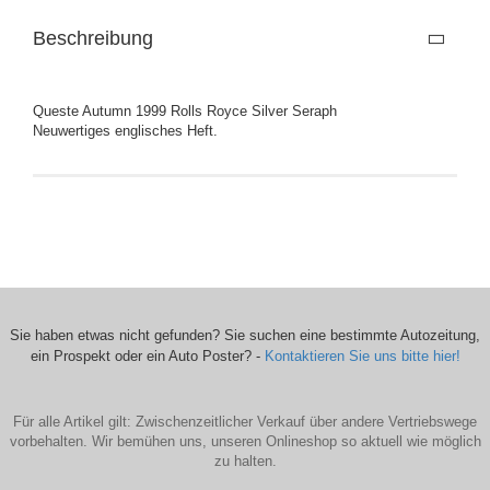
Beschreibung
Queste Autumn 1999 Rolls Royce Silver Seraph
Neuwertiges englisches Heft.
Sie haben etwas nicht gefunden? Sie suchen eine bestimmte Autozeitung,
ein Prospekt oder ein Auto Poster? -
Kontaktieren Sie uns bitte hier!
Für alle Artikel gilt: Zwischenzeitlicher Verkauf über andere Vertriebswege
vorbehalten. Wir bemühen uns, unseren Onlineshop so aktuell wie möglich
zu halten.