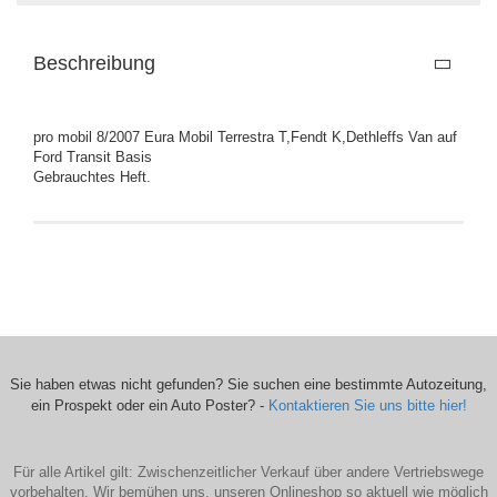
Beschreibung
pro mobil 8/2007 Eura Mobil Terrestra T,Fendt K,Dethleffs Van auf
Ford Transit Basis
Gebrauchtes Heft.
Sie haben etwas nicht gefunden? Sie suchen eine bestimmte Autozeitung,
ein Prospekt oder ein Auto Poster? -
Kontaktieren Sie uns bitte hier!
Für alle Artikel gilt: Zwischenzeitlicher Verkauf über andere Vertriebswege
vorbehalten. Wir bemühen uns, unseren Onlineshop so aktuell wie möglich