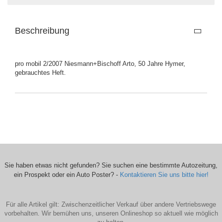
Beschreibung
pro mobil 2/2007 Niesmann+Bischoff Arto, 50 Jahre Hymer,
gebrauchtes Heft.
Sie haben etwas nicht gefunden? Sie suchen eine bestimmte Autozeitung,
ein Prospekt oder ein Auto Poster? -
Kontaktieren Sie uns bitte hier!
Für alle Artikel gilt: Zwischenzeitlicher Verkauf über andere Vertriebswege
vorbehalten. Wir bemühen uns, unseren Onlineshop so aktuell wie möglich