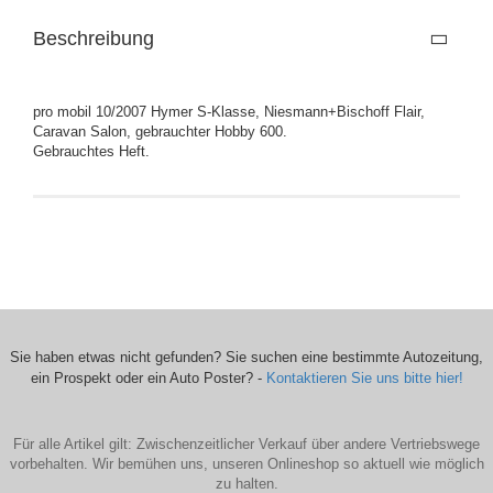
Beschreibung
pro mobil 10/2007 Hymer S-Klasse, Niesmann+Bischoff Flair,
Caravan Salon, gebrauchter Hobby 600.
Gebrauchtes Heft.
Sie haben etwas nicht gefunden? Sie suchen eine bestimmte Autozeitung,
ein Prospekt oder ein Auto Poster? -
Kontaktieren Sie uns bitte hier!
Für alle Artikel gilt: Zwischenzeitlicher Verkauf über andere Vertriebswege
vorbehalten. Wir bemühen uns, unseren Onlineshop so aktuell wie möglich
zu halten.