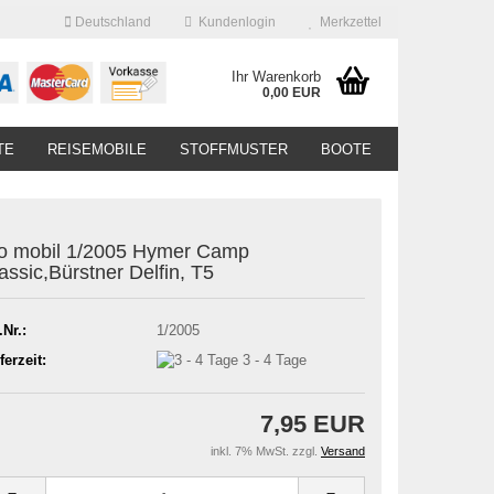
Deutschland
Kundenlogin
Merkzettel
Ihr Warenkorb
0,00 EUR
TE
REISEMOBILE
STOFFMUSTER
BOOTE
o mobil 1/2005 Hymer Camp
assic,Bürstner Delfin, T5
.Nr.:
1/2005
ferzeit:
3 - 4 Tage
7,95 EUR
inkl. 7% MwSt. zzgl.
Versand