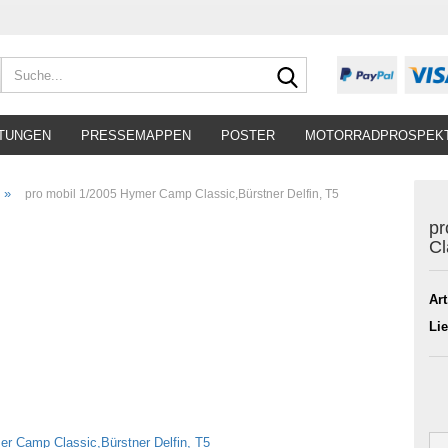
Suche...
TUNGEN
PRESSEMAPPEN
POSTER
MOTORRADPROSPEK
»
pro mobil 1/2005 Hymer Camp Classic,Bürstner Delfin, T5
pr
Cl
Art
Lie