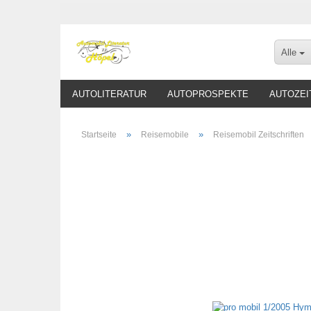
Alle
AUTOLITERATUR
AUTOPROSPEKTE
AUTOZEI
»
»
Startseite
Reisemobile
Reisemobil Zeitschriften