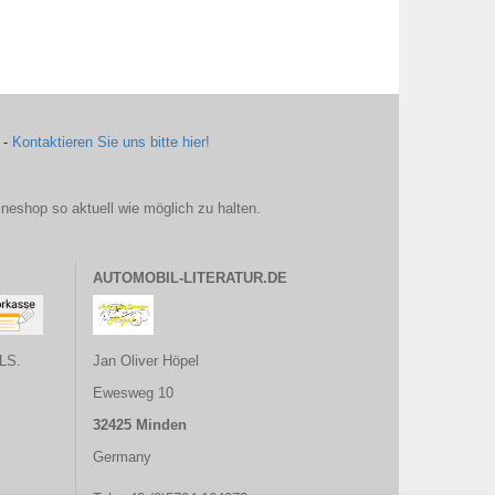
 -
Kontaktieren Sie uns bitte hier!
ineshop so aktuell wie möglich zu halten.
AUTOMOBIL-LITERATUR.DE
LS.
Jan Oliver Höpel
Ewesweg 10
32425 Minden
Germany