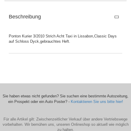
Beschreibung
Ponton Kurier 3/2010 Strich Acht Taxi in Lissabon,Classic Days
auf Schloss Dyck,gebrauchtes Heft.
Sie haben etwas nicht gefunden? Sie suchen eine bestimmte Autozeitung,
ein Prospekt oder ein Auto Poster? -
Kontaktieren Sie uns bitte hier!
Für alle Artikel gilt: Zwischenzeitlicher Verkauf über andere Vertriebswege
vorbehalten. Wir bemühen uns, unseren Onlineshop so aktuell wie möglich
zu halten.