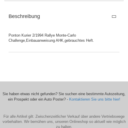
Beschreibung
Ponton Kurier 2/1994 Rallye Monte-Carlo
Challenge,Einbauanweisung AHK,gebrauchtes Heft.
Sie haben etwas nicht gefunden? Sie suchen eine bestimmte Autozeitung,
ein Prospekt oder ein Auto Poster? -
Kontaktieren Sie uns bitte hier!
Für alle Artikel gilt: Zwischenzeitlicher Verkauf über andere Vertriebswege
vorbehalten. Wir bemühen uns, unseren Onlineshop so aktuell wie möglich
zu halten.