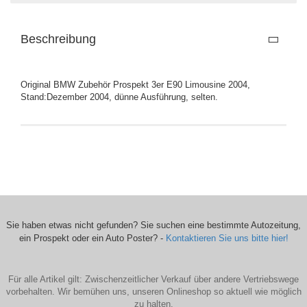
Beschreibung
Original BMW Zubehör Prospekt 3er E90 Limousine 2004,
Stand:Dezember 2004, dünne Ausführung, selten.
Sie haben etwas nicht gefunden? Sie suchen eine bestimmte Autozeitung,
ein Prospekt oder ein Auto Poster? -
Kontaktieren Sie uns bitte hier!
Für alle Artikel gilt: Zwischenzeitlicher Verkauf über andere Vertriebswege
vorbehalten. Wir bemühen uns, unseren Onlineshop so aktuell wie möglich
zu halten.