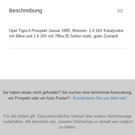
Beschreibung
Opel Tigra A Prospekt Januar 1995, Motoren: 1.4 16V Katalysator
mit 66kw und 1.6 16V mit 78kw,35 Seiten stark, guter Zustand
Sie haben etwas nicht gefunden? Sie suchen eine bestimmte Autozeitung,
ein Prospekt oder ein Auto Poster? -
Kontaktieren Sie uns bitte hier!
Für alle Artikel gilt: Zwischenzeitlicher Verkauf über andere Vertriebswege
vorbehalten. Wir bemühen uns, unseren Onlineshop so aktuell wie möglich
zu halten.