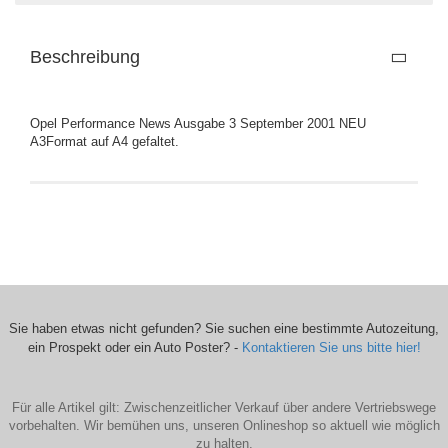
Beschreibung
Opel Performance News Ausgabe 3 September 2001 NEU
A3Format auf A4 gefaltet.
Sie haben etwas nicht gefunden? Sie suchen eine bestimmte Autozeitung,
ein Prospekt oder ein Auto Poster? -
Kontaktieren Sie uns bitte hier!
Für alle Artikel gilt: Zwischenzeitlicher Verkauf über andere Vertriebswege
vorbehalten. Wir bemühen uns, unseren Onlineshop so aktuell wie möglich
zu halten.