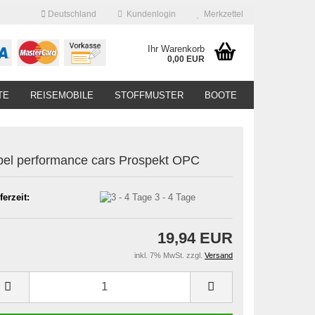
Deutschland
Kundenlogin
Merkzettel
Ihr Warenkorb
0,00 EUR
TE
REISEMOBILE
STOFFMUSTER
BOOTE
el performance cars Prospekt OPC
ferzeit:
3 - 4 Tage
19,94 EUR
inkl. 7% MwSt. zzgl.
Versand