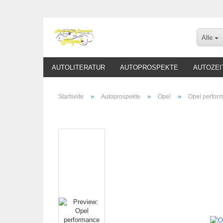
Alle
AUTOLITERATUR
AUTOPROSPEKTE
AUTOZEI
»
»
»
Startseite
Autoprospekte
Opel
Opel perfor