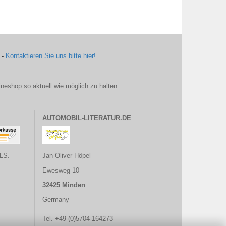
 -
Kontaktieren Sie uns bitte hier!
ineshop so aktuell wie möglich zu halten.
AUTOMOBIL-LITERATUR.DE
LS.
Jan Oliver Höpel
Ewesweg 10
32425 Minden
Germany
Tel. +49 (0)5704 164273