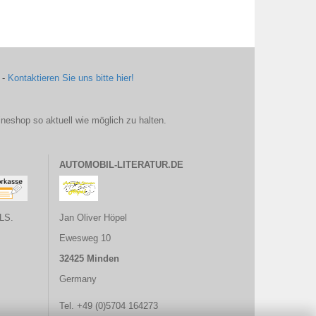
 -
Kontaktieren Sie uns bitte hier!
ineshop so aktuell wie möglich zu halten.
AUTOMOBIL-LITERATUR.DE
LS.
Jan Oliver Höpel
Ewesweg 10
32425 Minden
Germany
Tel. +49 (0)5704 164273