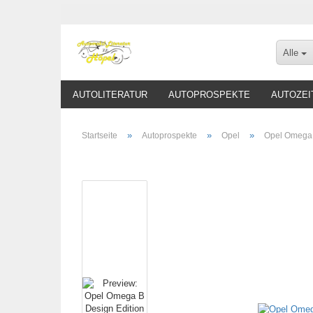
Alle
AUTOLITERATUR
AUTOPROSPEKTE
AUTOZEI
»
»
»
Startseite
Autoprospekte
Opel
Opel Omega 