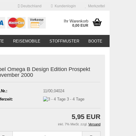
Deutschland
Kundenlogin
Merkzettel
Ihr Warenkorb
0,00 EUR
TE
REISEMOBILE
STOFFMUSTER
BOOTE
el Omega B Design Edition Prospekt
ovember 2000
.Nr.:
11/00,04024
ferzeit:
3 - 4 Tage
5,95 EUR
inkl. 7% MwSt. zzgl.
Versand