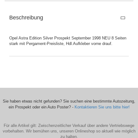
Beschreibung
Opel Astra Edition Silver Prospekt September 1998 NEU 8 Seiten
stark mit Pergament-Preisliste, Hdl.Aufkleber vorne drauf.
Sie haben etwas nicht gefunden? Sie suchen eine bestimmte Autozeitung,
ein Prospekt oder ein Auto Poster? -
Kontaktieren Sie uns bitte hier!
Für alle Artikel gilt: Zwischenzeitlicher Verkauf über andere Vertriebswege
vorbehalten. Wir bemühen uns, unseren Onlineshop so aktuell wie möglich
zu halten.