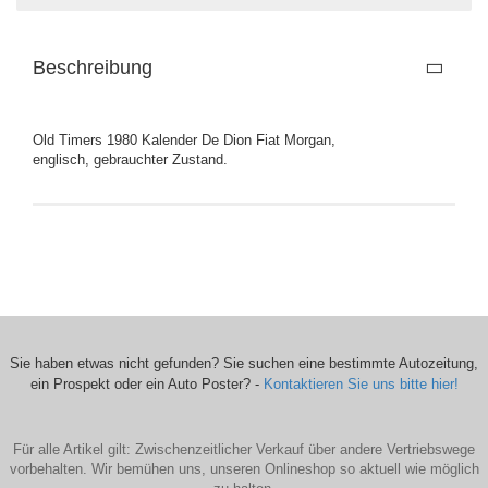
Beschreibung
Old Timers 1980 Kalender De Dion Fiat Morgan,
englisch, gebrauchter Zustand.
Sie haben etwas nicht gefunden? Sie suchen eine bestimmte Autozeitung,
ein Prospekt oder ein Auto Poster? -
Kontaktieren Sie uns bitte hier!
Für alle Artikel gilt: Zwischenzeitlicher Verkauf über andere Vertriebswege
vorbehalten. Wir bemühen uns, unseren Onlineshop so aktuell wie möglich