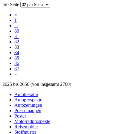
pro Seite
«
1
...
80
81
82
83
84
85
86
87
»
2625
bis
2656
(von insgesamt
2760
)
Autoliteratur
Autoprospekte
Autozeitungen
Pressemappen
Poster
Motorradprospekte
Reisemobile
Stoffmuster