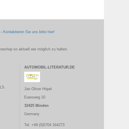
 -
Kontaktieren Sie uns bitte hier!
ineshop so aktuell wie möglich zu halten.
AUTOMOBIL-LITERATUR.DE
LS.
Jan Oliver Höpel
Ewesweg 10
32425 Minden
Germany
Tel. +49 (0)5704 164273