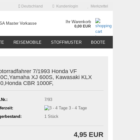
Deutschland
Kundenlogin
Merkzettel
Ihr Warenkorb
0,00 EUR
TE
REISEMOBILE
STOFFMUSTER
BOOTE
torradfahrer 7/1993 Honda VF
0C,Yamaha XJ 600S, Kawasaki KLX
0,Honda CBR 1000F,
.Nr.:
7/93
ferzeit:
3 - 4 Tage
gerbestand:
1
Stück
4,95 EUR