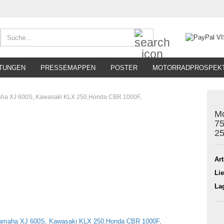
Suche...
TUNGEN
PRESSEMAPPEN
POSTER
MOTORRADPROSPEK
aha XJ 600S, Kawasaki KLX 250,Honda CBR 1000F,
Mo
75
25
Art
Lie
La