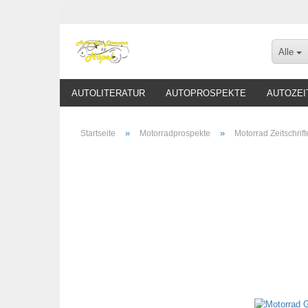
Alle
AUTOLITERATUR
AUTOPROSPEKTE
AUTOZEI
»
»
Startseite
Motorradprospekte
Motorrad Zeitschrif