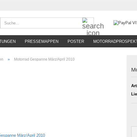
Suche...
TUNGEN
PRESSEMAPPEN
POSTER
MOTORRADPROSPEK
»
ten
Motorrad Gespanne März/April 2010
Mo
Art
Lie