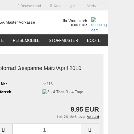
Deutschland
Kundenlogin
Merkzettel
Ihr Warenkorb
0,00 EUR
TE
REISEMOBILE
STOFFMUSTER
BOOTE
torrad Gespanne März/April 2010
.Nr.:
nr.116
ferzeit:
3 - 4 Tage
9,95 EUR
inkl. 7% MwSt. zzgl.
Versand