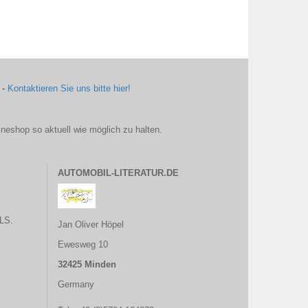
 -
Kontaktieren Sie uns bitte hier!
ineshop so aktuell wie möglich zu halten.
AUTOMOBIL-LITERATUR.DE
LS.
Jan Oliver Höpel
Ewesweg 10
32425 Minden
Germany