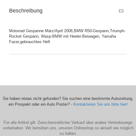
Beschreibung
Motorrad Gespanne März/April 2008,BMW R50-Gespann,Triumph-
Rocket Gespann, Wasp-BMW mit Heeler-Beiwagen, Yamaha
Fazer,gebrauchtes Heft
Sie haben etwas nicht gefunden? Sie suchen eine bestimmte Autozeitung,
ein Prospekt oder ein Auto Poster? -
Kontaktieren Sie uns bitte hier!
Für alle Artikel gilt: Zwischenzeitlicher Verkauf über andere Vertriebswege
vorbehalten. Wir bemühen uns, unseren Onlineshop so aktuell wie möglich
zu halten.