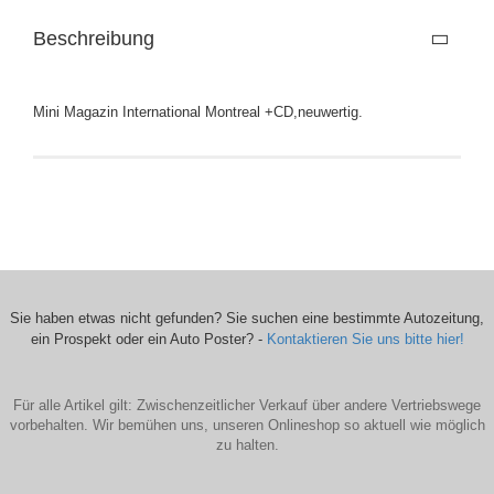
Beschreibung
Mini Magazin International Montreal +CD,neuwertig.
Sie haben etwas nicht gefunden? Sie suchen eine bestimmte Autozeitung,
ein Prospekt oder ein Auto Poster? -
Kontaktieren Sie uns bitte hier!
Für alle Artikel gilt: Zwischenzeitlicher Verkauf über andere Vertriebswege
vorbehalten. Wir bemühen uns, unseren Onlineshop so aktuell wie möglich
zu halten.