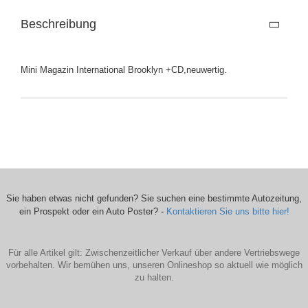
Beschreibung
Mini Magazin International Brooklyn +CD,neuwertig.
Sie haben etwas nicht gefunden? Sie suchen eine bestimmte Autozeitung,
ein Prospekt oder ein Auto Poster? -
Kontaktieren Sie uns bitte hier!
Für alle Artikel gilt: Zwischenzeitlicher Verkauf über andere Vertriebswege
vorbehalten. Wir bemühen uns, unseren Onlineshop so aktuell wie möglich
zu halten.