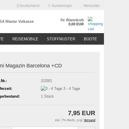
Deutschland
Kundenlogin
Merkzettel
Ihr Warenkorb
0,00 EUR
TE
REISEMOBILE
STOFFMUSTER
BOOTE
ni Magazin Barcelona +CD
.Nr.:
2/2001
ferzeit:
3 - 4 Tage
gerbestand:
1
Stück
7,95 EUR
inkl. 7% MwSt. zzgl.
Versand