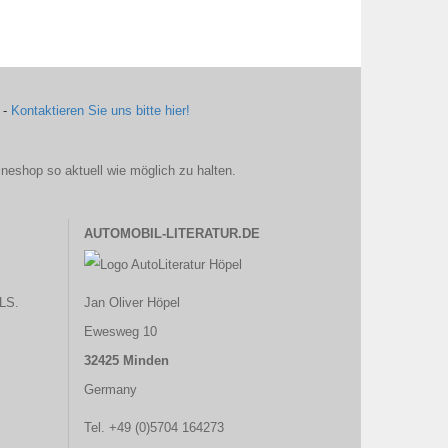
 -
Kontaktieren Sie uns bitte hier!
ineshop so aktuell wie möglich zu halten.
AUTOMOBIL-LITERATUR.DE
LS.
Jan Oliver Höpel
Ewesweg 10
32425 Minden
Germany
Tel. +49 (0)5704 164273