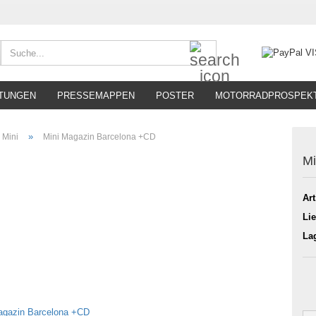
Suche...
TUNGEN
PRESSEMAPPEN
POSTER
MOTORRADPROSPEK
»
Mini
Mini Magazin Barcelona +CD
Mi
Art
Lie
La