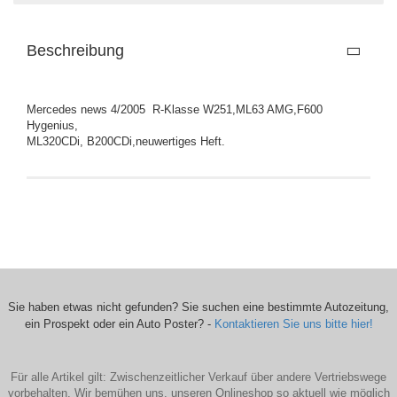
Beschreibung
Mercedes news 4/2005 R-Klasse W251,ML63 AMG,F600
Hygenius,
ML320CDi, B200CDi,neuwertiges Heft.
Sie haben etwas nicht gefunden? Sie suchen eine bestimmte Autozeitung,
ein Prospekt oder ein Auto Poster? -
Kontaktieren Sie uns bitte hier!
Für alle Artikel gilt: Zwischenzeitlicher Verkauf über andere Vertriebswege
vorbehalten. Wir bemühen uns, unseren Onlineshop so aktuell wie möglich