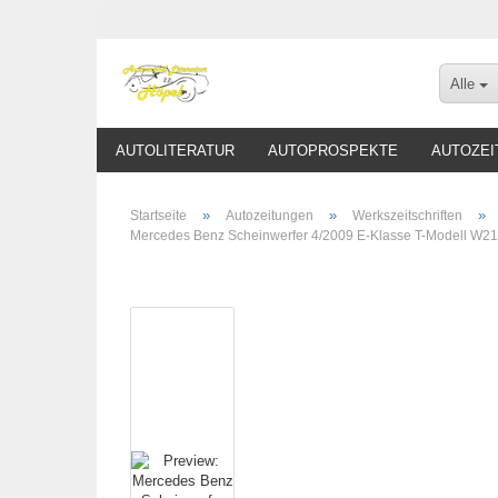
Alle
AUTOLITERATUR
AUTOPROSPEKTE
AUTOZEI
»
»
»
Startseite
Autozeitungen
Werkszeitschriften
Mercedes Benz Scheinwerfer 4/2009 E-Klasse T-Modell W21