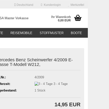
Deutschland
Kundenlogin
Merkzettel
Ihr Warenkorb
0,00 EUR
TE
REISEMOBILE
STOFFMUSTER
BOOTE
rcedes Benz Scheinwerfer 4/2009 E-
asse T-Modell W212,
.Nr.:
4/2009
ferzeit:
3 - 4 Tage
gerbestand:
1
Stück
14,95 EUR