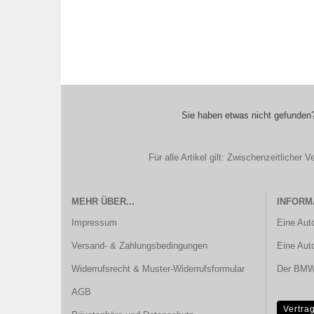
Sie haben etwas nicht gefunden?
Für alle Artikel gilt: Zwischenzeitliche
MEHR ÜBER...
INFORM
Impressum
Eine Aut
Versand- & Zahlungsbedingungen
Eine Aut
Widerrufsrecht & Muster-Widerrufsformular
Der BMW 
AGB
Vertra