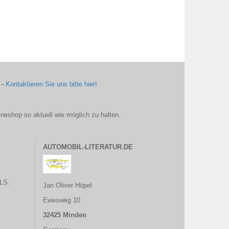
 -
Kontaktieren Sie uns bitte hier!
ineshop so aktuell wie möglich zu halten.
AUTOMOBIL-LITERATUR.DE
LS.
Jan Oliver Höpel
Ewesweg 10
32425 Minden