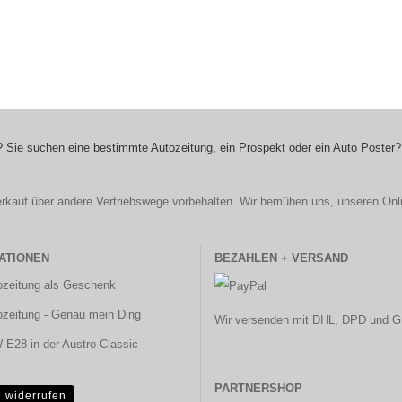
 Sie suchen eine bestimmte Autozeitung, ein Prospekt oder ein Auto Poster?
r Verkauf über andere Vertriebswege vorbehalten. Wir bemühen uns, unseren Onl
ATIONEN
BEZAHLEN + VERSAND
ozeitung als Geschenk
ozeitung - Genau mein Ding
Wir versenden mit DHL, DPD und G
E28 in der Austro Classic
PARTNERSHOP
g widerrufen