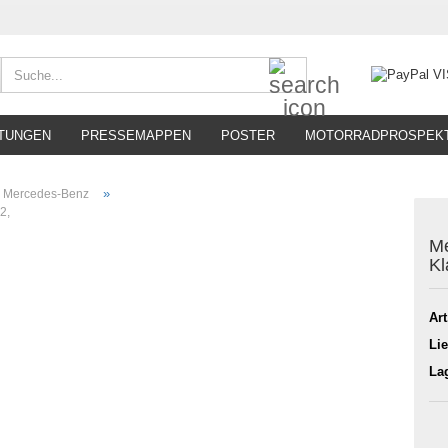
Suche...
TUNGEN
PRESSEMAPPEN
POSTER
MOTORRADPROSPEK
»
Mercedes-Benz
2,
Me
Kl
Art
Lie
La