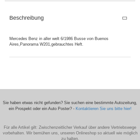
Beschreibung
Mercedes Benz in aller welt 6/1986 Busse von Buenos
Aires,Panorama W201,gebrauchtes Heft.
Sie haben etwas nicht gefunden? Sie suchen eine bestimmte Autozeitung,
ein Prospekt oder ein Auto Poster? -
Kontaktieren Sie uns bitte hier!
Für alle Artikel gilt: Zwischenzeitlicher Verkauf über andere Vertriebswege
vorbehalten. Wir bemühen uns, unseren Onlineshop so aktuell wie möglich
zu halten.