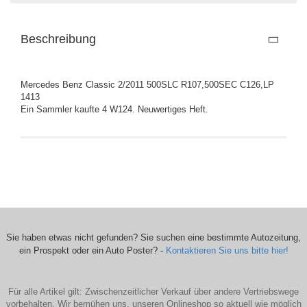
Beschreibung
Mercedes Benz Classic 2/2011 500SLC R107,500SEC C126,LP
1413
Ein Sammler kaufte 4 W124. Neuwertiges Heft.
Sie haben etwas nicht gefunden? Sie suchen eine bestimmte Autozeitung,
ein Prospekt oder ein Auto Poster? -
Kontaktieren Sie uns bitte hier!
Für alle Artikel gilt: Zwischenzeitlicher Verkauf über andere Vertriebswege
vorbehalten. Wir bemühen uns, unseren Onlineshop so aktuell wie möglich