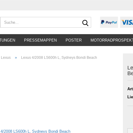
Suche...
TUNGEN
PRESSEMAPPEN
POSTER
MOTORRADPROSPEK
»
Lexus
Lexus 4/2008 LS600h L, Sydneys Bondi Beach
Le
B
Art
Lie