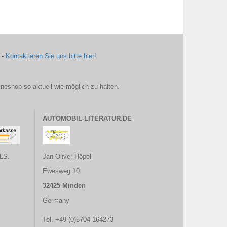
 -
Kontaktieren Sie uns bitte hier!
ineshop so aktuell wie möglich zu halten.
AUTOMOBIL-LITERATUR.DE
LS.
Jan Oliver Höpel
Ewesweg 10
32425 Minden
Germany
Tel. +49 (0)5704 164273