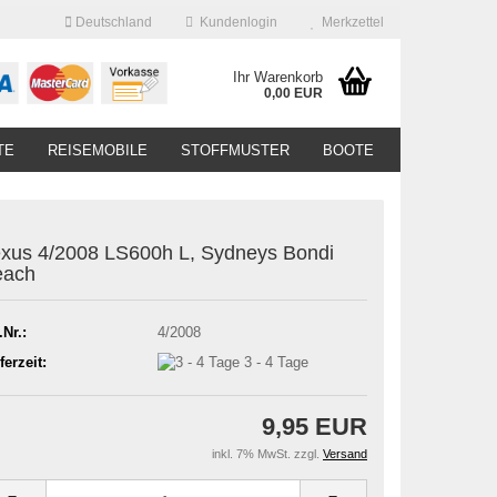
Deutschland
Kundenlogin
Merkzettel
Ihr Warenkorb
0,00 EUR
TE
REISEMOBILE
STOFFMUSTER
BOOTE
xus 4/2008 LS600h L, Sydneys Bondi
each
.Nr.:
4/2008
ferzeit:
3 - 4 Tage
9,95 EUR
inkl. 7% MwSt. zzgl.
Versand