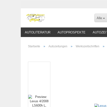
Alle
AUTOLITERATUR
AUTOPROSPEKTE
AUTOZEI
»
»
»
Startseite
Autozeitungen
Werkszeitschriften