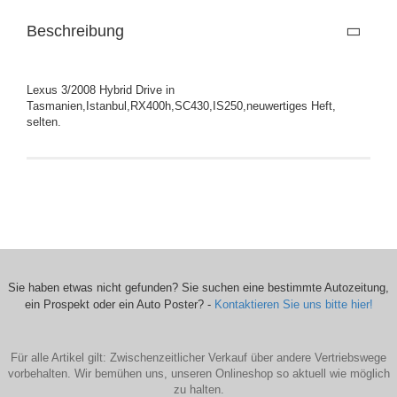
Beschreibung
Lexus 3/2008 Hybrid Drive in
Tasmanien,Istanbul,RX400h,SC430,IS250,neuwertiges Heft,
selten.
Sie haben etwas nicht gefunden? Sie suchen eine bestimmte Autozeitung,
ein Prospekt oder ein Auto Poster? -
Kontaktieren Sie uns bitte hier!
Für alle Artikel gilt: Zwischenzeitlicher Verkauf über andere Vertriebswege
vorbehalten. Wir bemühen uns, unseren Onlineshop so aktuell wie möglich
zu halten.