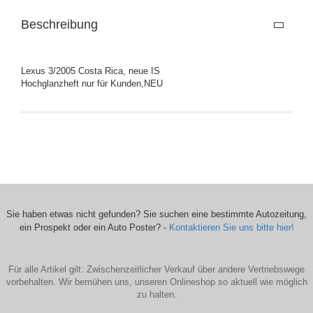
Beschreibung
Lexus 3/2005 Costa Rica, neue IS
Hochglanzheft nur für Kunden,NEU
Sie haben etwas nicht gefunden? Sie suchen eine bestimmte Autozeitung,
ein Prospekt oder ein Auto Poster? -
Kontaktieren Sie uns bitte hier!
Für alle Artikel gilt: Zwischenzeitlicher Verkauf über andere Vertriebswege
vorbehalten. Wir bemühen uns, unseren Onlineshop so aktuell wie möglich
zu halten.