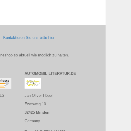
 -
Kontaktieren Sie uns bitte hier!
ineshop so aktuell wie möglich zu halten.
AUTOMOBIL-LITERATUR.DE
LS.
Jan Oliver Höpel
Ewesweg 10
32425 Minden
Germany