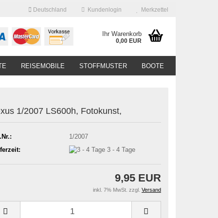
Deutschland
Kundenlogin
Merkzettel
Ihr Warenkorb
0,00 EUR
TE
REISEMOBILE
STOFFMUSTER
BOOTE
xus 1/2007 LS600h, Fotokunst,
.Nr.:
1/2007
ferzeit:
3 - 4 Tage
9,95 EUR
inkl. 7% MwSt. zzgl.
Versand