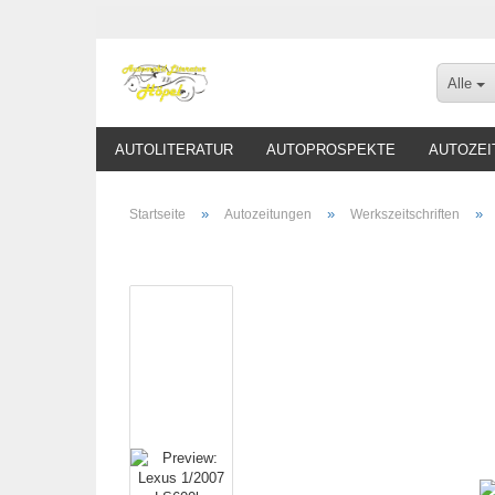
Alle
AUTOLITERATUR
AUTOPROSPEKTE
AUTOZEI
»
»
»
Startseite
Autozeitungen
Werkszeitschriften