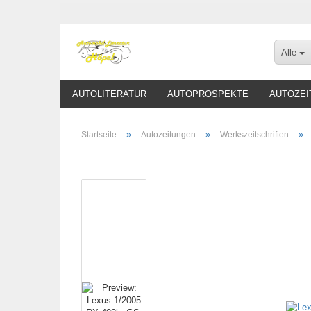
Alle
AUTOLITERATUR
AUTOPROSPEKTE
AUTOZEI
»
»
»
Startseite
Autozeitungen
Werkszeitschriften