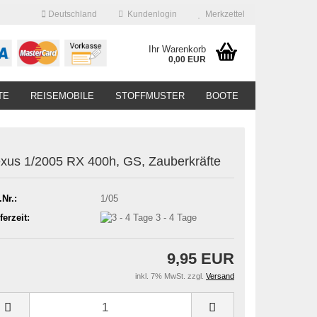
Deutschland
Kundenlogin
Merkzettel
Ihr Warenkorb
0,00 EUR
TE
REISEMOBILE
STOFFMUSTER
BOOTE
xus 1/2005 RX 400h, GS, Zauberkräfte
.Nr.:
1/05
ferzeit:
3 - 4 Tage
9,95 EUR
inkl. 7% MwSt. zzgl.
Versand