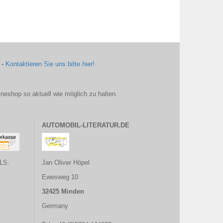
 -
Kontaktieren Sie uns bitte hier!
ineshop so aktuell wie möglich zu halten.
AUTOMOBIL-LITERATUR.DE
LS.
Jan Oliver Höpel
Ewesweg 10
32425 Minden
Germany