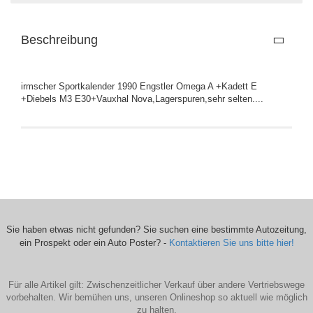
Beschreibung
irmscher Sportkalender 1990 Engstler Omega A +Kadett E
+Diebels M3 E30+Vauxhal Nova,Lagerspuren,sehr selten....
Sie haben etwas nicht gefunden? Sie suchen eine bestimmte Autozeitung,
ein Prospekt oder ein Auto Poster? -
Kontaktieren Sie uns bitte hier!
Für alle Artikel gilt: Zwischenzeitlicher Verkauf über andere Vertriebswege
vorbehalten. Wir bemühen uns, unseren Onlineshop so aktuell wie möglich
zu halten.