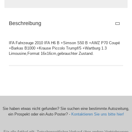
Beschreibung
IFA Fahrzeuge 2010 IFA H6 B +Simson S50 B +AWZ P70 Coupé
+Barkas B1000 +Krause Piccolo Trumpf/5 +Wartburg 1.3
Limousine,Format 16x16cm,gebrauchter Zustand.
Sie haben etwas nicht gefunden? Sie suchen eine bestimmte Autozeitung,
ein Prospekt oder ein Auto Poster? -
Kontaktieren Sie uns bitte hier!
Für alle Artikel gilt: Zwischenzeitlicher Verkauf über andere Vertriebswege