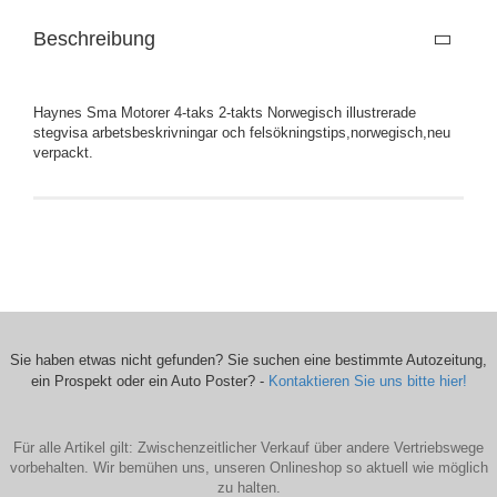
Beschreibung
Haynes Sma Motorer 4-taks 2-takts Norwegisch illustrerade
stegvisa arbetsbeskrivningar och felsökningstips,norwegisch,neu
verpackt.
Sie haben etwas nicht gefunden? Sie suchen eine bestimmte Autozeitung,
ein Prospekt oder ein Auto Poster? -
Kontaktieren Sie uns bitte hier!
Für alle Artikel gilt: Zwischenzeitlicher Verkauf über andere Vertriebswege
vorbehalten. Wir bemühen uns, unseren Onlineshop so aktuell wie möglich
zu halten.