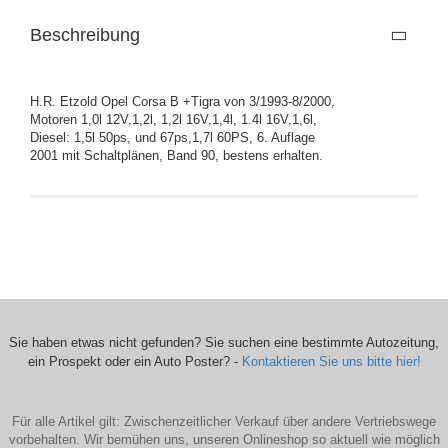
Beschreibung
H.R. Etzold Opel Corsa B +Tigra von 3/1993-8/2000,
Motoren 1,0l 12V,1,2l, 1,2l 16V,1,4l, 1.4l 16V,1,6l,
Diesel: 1,5l 50ps, und 67ps,1,7l 60PS, 6. Auflage
2001 mit Schaltplänen, Band 90, bestens erhalten.
Sie haben etwas nicht gefunden? Sie suchen eine bestimmte Autozeitung,
ein Prospekt oder ein Auto Poster? -
Kontaktieren Sie uns bitte hier!
Für alle Artikel gilt: Zwischenzeitlicher Verkauf über andere Vertriebswege
vorbehalten. Wir bemühen uns, unseren Onlineshop so aktuell wie möglich