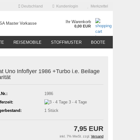
Deutschland
Kundenlogin
Merkzettel
Ihr Warenkorb
0,00 EUR
TE
REISEMOBILE
STOFFMUSTER
BOOTE
at Uno Infoflyer 1986 +Turbo i.e. Beilage
rität
.Nr.:
1986
ferzeit:
3 - 4 Tage
gerbestand:
1
Stück
7,95 EUR
inkl. 7% MwSt. zzgl.
Versand