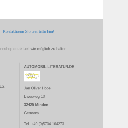
 -
Kontaktieren Sie uns bitte hier!
ineshop so aktuell wie möglich zu halten.
AUTOMOBIL-LITERATUR.DE
LS.
Jan Oliver Höpel
Ewesweg 10
32425 Minden
Germany
Tel. +49 (0)5704 164273