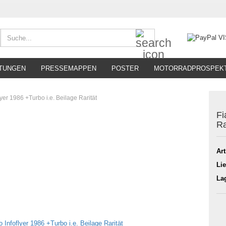
Suche...
TUNGEN
PRESSEMAPPEN
POSTER
MOTORRADPROSPEK
lyer 1986 +Turbo i.e. Beilage Rarität
Fi
Ra
Art
Lie
La