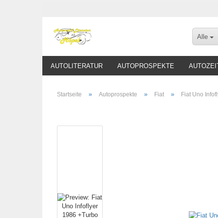
Alle
AUTOLITERATUR
AUTOPROSPEKTE
AUTOZEI
»
»
»
Startseite
Autoprospekte
Fiat
Fiat Uno Infof