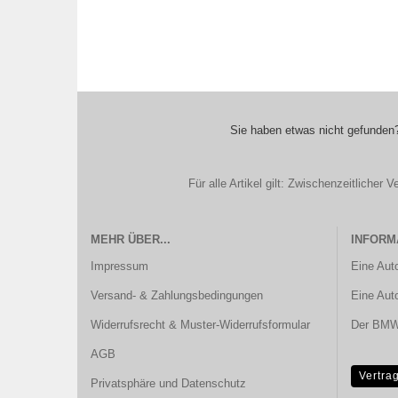
Sie haben etwas nicht gefunden?
Für alle Artikel gilt: Zwischenzeitliche
MEHR ÜBER...
INFORM
Impressum
Eine Aut
Versand- & Zahlungsbedingungen
Eine Aut
Widerrufsrecht & Muster-Widerrufsformular
Der BMW 
AGB
Vertra
Privatsphäre und Datenschutz