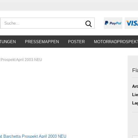
Suche...
TUNGEN
PRESSEMAPPEN
POSTER
MOTORRADPROSPEK
a Prospekt April 2003 NEU
Fi
Art
Lie
La