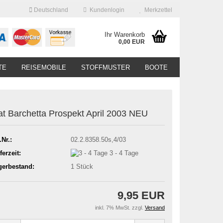
Deutschland
Kundenlogin
Merkzettel
Ihr Warenkorb
0,00 EUR
TE
REISEMOBILE
STOFFMUSTER
BOOTE
at Barchetta Prospekt April 2003 NEU
.Nr.:
02.2.8358.50s,4/03
ferzeit:
3 - 4 Tage
gerbestand:
1
Stück
9,95 EUR
inkl. 7% MwSt. zzgl.
Versand