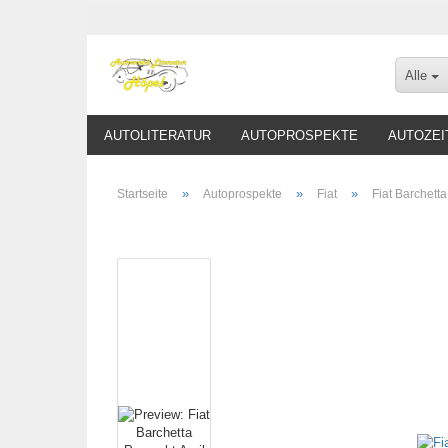
Alle
AUTOLITERATUR
AUTOPROSPEKTE
AUTOZEI
»
»
»
Startseite
Autoprospekte
Fiat
Fiat Barchett