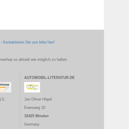
 -
Kontaktieren Sie uns bitte hier!
ineshop so aktuell wie möglich zu halten.
AUTOMOBIL-LITERATUR.DE
LS.
Jan Oliver Höpel
Ewesweg 10
32425 Minden
Germany