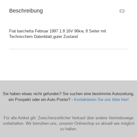
Beschreibung
Fiat barchetta Februar 1997 1.8 16V 96kw, 8 Seiter mit
Technischem Datenblatt,guter Zustand
Sie haben etwas nicht gefunden? Sie suchen eine bestimmte Autozeitung,
ein Prospekt oder ein Auto Poster? -
Kontaktieren Sie uns bitte hier!
Für alle Artikel gilt: Zwischenzeitlicher Verkauf über andere Vertriebswege
vorbehalten. Wir bemühen uns, unseren Onlineshop so aktuell wie möglich
zu halten.