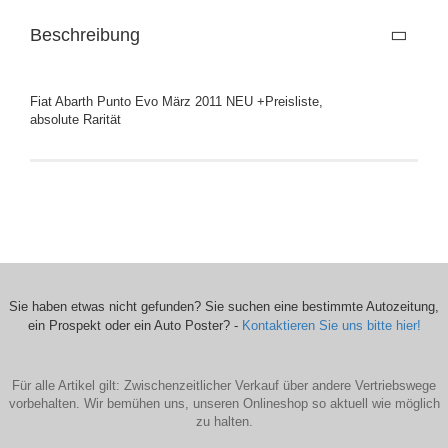
Beschreibung
Fiat Abarth Punto Evo März 2011 NEU +Preisliste,
absolute Rarität
Sie haben etwas nicht gefunden? Sie suchen eine bestimmte Autozeitung,
ein Prospekt oder ein Auto Poster? -
Kontaktieren Sie uns bitte hier!
Für alle Artikel gilt: Zwischenzeitlicher Verkauf über andere Vertriebswege
vorbehalten. Wir bemühen uns, unseren Onlineshop so aktuell wie möglich
zu halten.