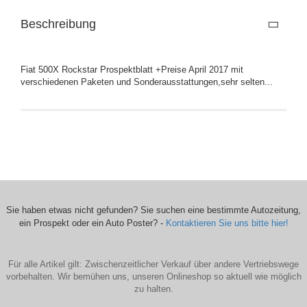
Beschreibung
Fiat 500X Rockstar Prospektblatt +Preise April 2017 mit
verschiedenen Paketen und Sonderausstattungen,sehr selten...
Sie haben etwas nicht gefunden? Sie suchen eine bestimmte Autozeitung,
ein Prospekt oder ein Auto Poster? -
Kontaktieren Sie uns bitte hier!
Für alle Artikel gilt: Zwischenzeitlicher Verkauf über andere Vertriebswege
vorbehalten. Wir bemühen uns, unseren Onlineshop so aktuell wie möglich
zu halten.