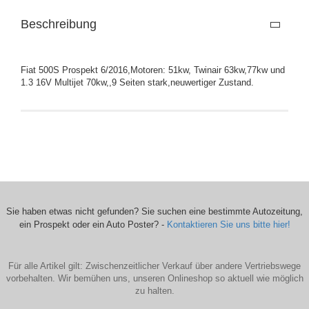
Beschreibung
Fiat 500S Prospekt 6/2016,Motoren: 51kw, Twinair 63kw,77kw und
1.3 16V Multijet 70kw,,9 Seiten stark,neuwertiger Zustand.
Sie haben etwas nicht gefunden? Sie suchen eine bestimmte Autozeitung,
ein Prospekt oder ein Auto Poster? -
Kontaktieren Sie uns bitte hier!
Für alle Artikel gilt: Zwischenzeitlicher Verkauf über andere Vertriebswege
vorbehalten. Wir bemühen uns, unseren Onlineshop so aktuell wie möglich
zu halten.