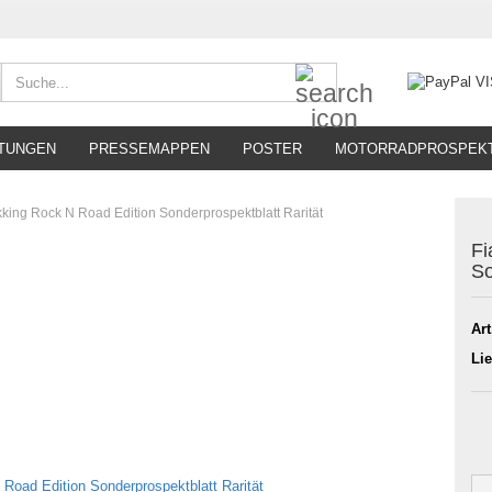
Suche...
TUNGEN
PRESSEMAPPEN
POSTER
MOTORRADPROSPEK
kking Rock N Road Edition Sonderprospektblatt Rarität
Fi
So
Art
Lie