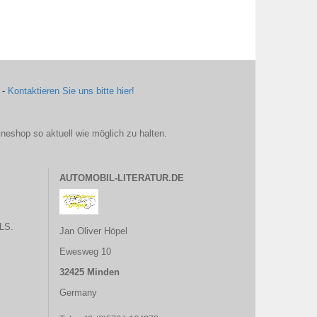
 -
Kontaktieren Sie uns bitte hier!
ineshop so aktuell wie möglich zu halten.
AUTOMOBIL-LITERATUR.DE
LS.
Jan Oliver Höpel
Ewesweg 10
32425 Minden
Germany