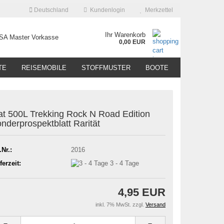
Deutschland
Kundenlogin
Merkzettel
Ihr Warenkorb
0,00 EUR
TE
REISEMOBILE
STOFFMUSTER
BOOTE
at 500L Trekking Rock N Road Edition
nderprospektblatt Rarität
.Nr.:
2016
ferzeit:
3 - 4 Tage
4,95 EUR
inkl. 7% MwSt. zzgl.
Versand