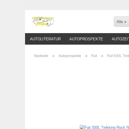
Alle
AUTOLITERATUR
AUTOPROSPEKTE
AUTOZEI
»
»
»
Startseite
Autoprospekte
Fiat
Fiat 500L Tre