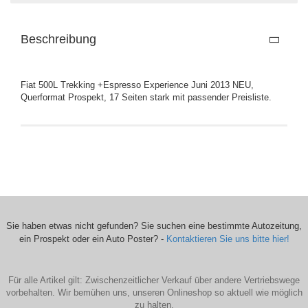
Beschreibung
Fiat 500L Trekking +Espresso Experience Juni 2013 NEU,
Querformat Prospekt, 17 Seiten stark mit passender Preisliste.
Sie haben etwas nicht gefunden? Sie suchen eine bestimmte Autozeitung,
ein Prospekt oder ein Auto Poster? -
Kontaktieren Sie uns bitte hier!
Für alle Artikel gilt: Zwischenzeitlicher Verkauf über andere Vertriebswege
vorbehalten. Wir bemühen uns, unseren Onlineshop so aktuell wie möglich
zu halten.