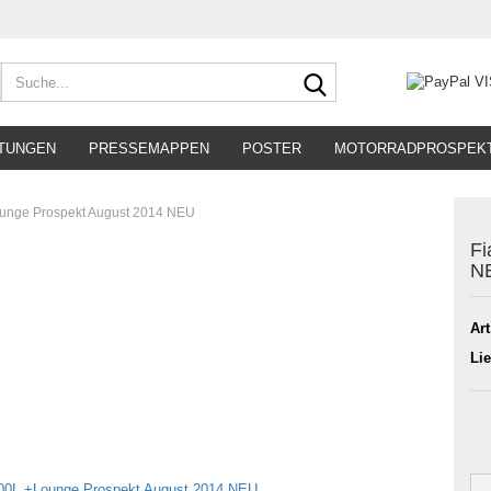
Suche...
TUNGEN
PRESSEMAPPEN
POSTER
MOTORRADPROSPEK
ounge Prospekt August 2014 NEU
Fi
N
Art
Lie