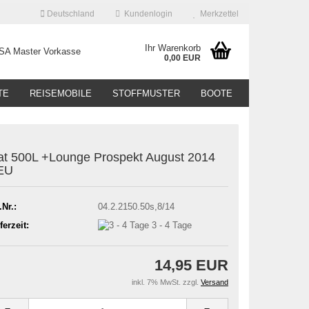
Deutschland
Kundenlogin
Merkzettel
Ihr Warenkorb
0,00 EUR
TE
REISEMOBILE
STOFFMUSTER
BOOTE
at 500L +Lounge Prospekt August 2014
EU
.Nr.:
04.2.2150.50s,8/14
ferzeit:
3 - 4 Tage
14,95 EUR
inkl. 7% MwSt. zzgl.
Versand