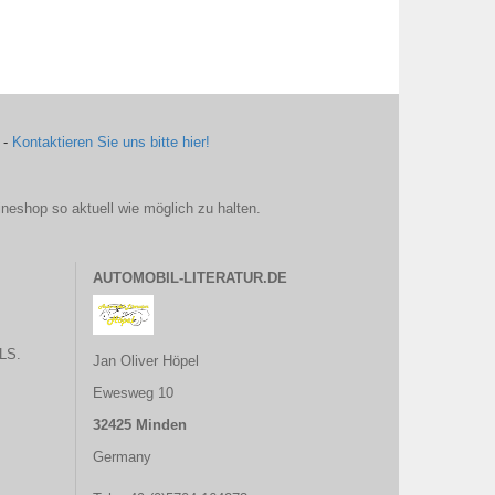
 -
Kontaktieren Sie uns bitte hier!
ineshop so aktuell wie möglich zu halten.
AUTOMOBIL-LITERATUR.DE
LS.
Jan Oliver Höpel
Ewesweg 10
32425 Minden
Germany