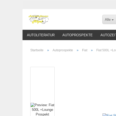
Alle
AUTOLITERATUR
AUTOPROSPEKTE
AUTOZEI
»
»
»
Startseite
Autoprospekte
Fiat
Fiat 500L +L